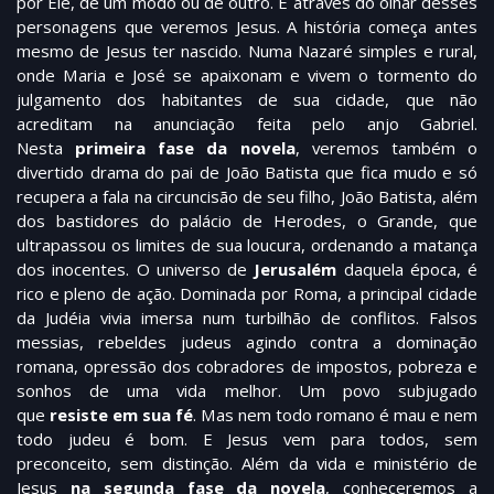
por Ele, de um modo ou de outro. É através do olhar desses
personagens que veremos Jesus. A história começa antes
mesmo de Jesus ter nascido. Numa Nazaré simples e rural,
onde Maria e José se apaixonam e vivem o tormento do
julgamento dos habitantes de sua cidade, que não
acreditam na anunciação feita pelo anjo Gabriel.
Nesta
primeira fase da novela
, veremos também o
divertido drama do pai de João Batista que fica mudo e só
recupera a fala na circuncisão de seu filho, João Batista, além
dos bastidores do palácio de Herodes, o Grande, que
ultrapassou os limites de sua loucura, ordenando a matança
dos inocentes. O universo de
Jerusalém
daquela época, é
rico e pleno de ação. Dominada por Roma, a principal cidade
da Judéia vivia imersa num turbilhão de conflitos. Falsos
messias, rebeldes judeus agindo contra a dominação
romana, opressão dos cobradores de impostos, pobreza e
sonhos de uma vida melhor. Um povo subjugado
que
resiste em sua fé
. Mas nem todo romano é mau e nem
todo judeu é bom. E Jesus vem para todos, sem
preconceito, sem distinção. Além da vida e ministério de
Jesus
na segunda fase da novela
, conheceremos a